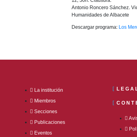
12, 30h: Clausura:
Antonio Roncero Sánchez. Vic
Humanidades de Albacete
Descargar programa:
Los Mer
LEGA
La institución
Miembros
CONT
Secciones
Avi
Publicaciones
Pol
Eventos