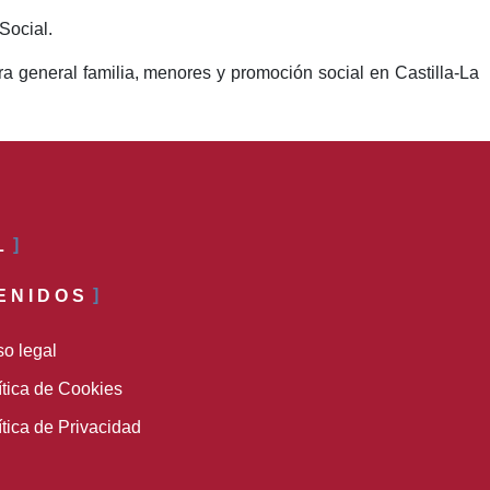
Social.
ra general familia, menores y promoción social en Castilla-La
L
ENIDOS
so legal
ítica de Cookies
ítica de Privacidad