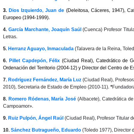
3.
Dios Izquierdo, Juan de
(Deleitosa, Cáceres, 1947), Ca
Europeo (1994-1999).
4.
García Marchante, Joaquín Saúl
(Cuenca) Profesor Titu
Letras.
5.
Herranz Aguayo, Inmaculada
(Talavera de la Reina, Toled
6.
Pillet Capdepón, Félix
(Ciudad Real), Catedrático de G
Ordenación del Territorio (2004-12) y Director del Centro de E
7.
Rodríguez Fernández, María Luz
(Ciudad Real), Profesor
2010), Secretaria de Estado de Empleo (2010-11).
*
Fundador
8.
Romero Ródenas, María José
(Albacete), Catedrática d
Campoamor».
9.
Ruiz Pulpón, Ángel Raúl
(Ciudad Real), Profesor Titular 
10.
Sánchez Butragueño, Eduardo
(Toledo 1977), Director