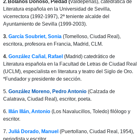
2.
Bolaños Donoso, Piedad (
Valdepeñas), catedrática de
Literatura española en la Universidad de Sevilla,
vicerrectora (1992-1997), 2ª teniente alcalde del
Ayuntamiento de Sevilla (1999-2003).
3.
García Soubriet, Sonia
(Tomelloso, Ciudad Real),
escritora, profesora en Francia, Madrid, CLM.
4.
González Cañ
al, Rafael
(
Madrid) catedrático de
Literatura española en la Facultad de Letras de Ciudad Real
(UCLM), especialista en literatura y teatro del Siglo de Oro.
*Fundador y presidente de sección.
5.
González Moreno, Pedro Antonio
(Calzada de
Calatrava, Ciudad Real), escritor, poeta.
6.
Illán Illán, Antonio
(Los Navalucillos, Toledo) filólogo y
escritor.
7.
Juliá Dorado, Manuel
(Puertollano, Ciudad Real, 1954),
periodista y escritor.