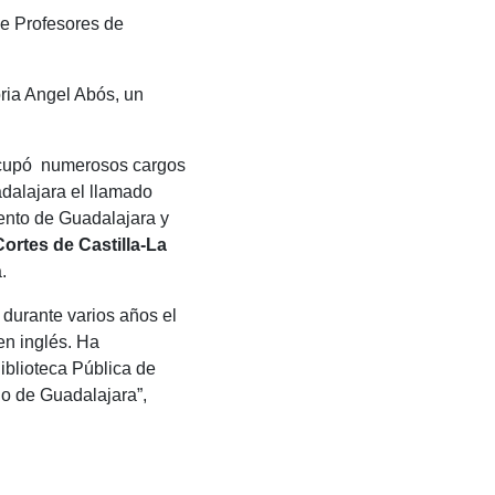
de Profesores de
oria Angel Abós, un
 Ocupó numerosos cargos
adalajara el llamado
ento de Guadalajara y
Cortes de Castilla-La
.
 durante varios años el
en inglés. Ha
iblioteca Pública de
no de Guadalajara”,