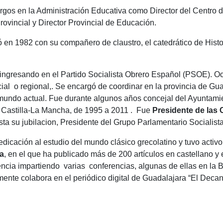
gos en la Administración Educativa como Director del Centro 
ovincial y Director Provincial de Educación.
có en 1982 con su compañero de claustro, el catedrático de Hist
, ingresando en el Partido Socialista Obrero Español (PSOE).
ncial o regional,. Se encargó de coordinar en la provincia de Gu
l mundo actual. Fue durante algunos años concejal del Ayuntami
de Castilla-La Mancha, de 1995 a 2011 . Fue
Presidente de las 
ta su jubilacion, Presidente del Grupo Parlamentario Socialista
dedicación al estudio del mundo clásico grecolatino y tuvo activo
ma
, en el que ha publicado más de 200 artículos en castellano y 
encia impartiendo varias conferencias, algunas de ellas en la B
ente colabora en el periódico digital de Guadalajara “El Deca