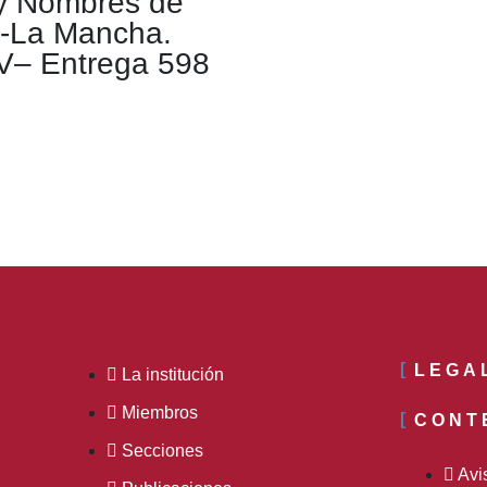
 y Nombres de
la-La Mancha.
V– Entrega 598
LEGA
La institución
Miembros
CONT
Secciones
Avi