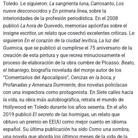
Toledo. Le siguieron:
La sangrienta luna
,
Carrosanto
,
Los
nueve desconocidos
y
En primera línea
, sobre la
interioridades de la profesión periodística. En el 2008
publicó
La hora de Quevedo
, memorias apócrifas sobre el
insigne escritor, un relato que cosechó excelentes críticas
.
Le
siguieron
En el corazón de la ciudad levítica, La luz del
Guernica,
que se publicó al cumplirse el 75 aniversario de la
creación de esta pintura y que recrea minuciosamente el
proceso de elaboración de la obra cumbre de Picasso.
Beato,
el lebaniego,
biografía novelada del monje autor de los
“Comentarios del Apocalipsis”
, Cenizas en la boca, y
Profanadas y Amenaza Durmiente,
dos novelas policíacas
con una inspectora como protagonista. En
Siete calles hacia
la vida
, su obra más autobiográfica, retrata el mundo de
Hollywood en Toledo durante los años sesenta. En el año
2019 publicó
El secreto de las hormigas,
un relato que
obtuvo un premio en EEUU como mejor cuento en idioma
español. Su última publicación ha sido
Como una sombra
,
una novela que aborda los últimos meses de la vida de la