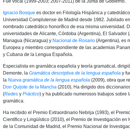
Fue vocal (1999-2003; 2007-2011) de la Junta de Gobierno.
Ignacio Bosque
es doctor en Filología Hispánica y catedráti
Universidad Complutense de Madrid desde 1982. Jubilado en 
nombrado catedrático honorífico de esa misma universidad. 
universidades de Alicante, Córdoba (Argentina), El Salvador 
Managua (Nicaragua) y
Nacional de Rosario
(Argentina), es
Europea y miembro correspondiente de las academias Pana
y Cubana de la Lengua Española.
Especialista en gramática española y teoría gramatical, dirigi
Demonte, la
Gramática descriptiva de la lengua española
y fu
la
Nueva gramática de la lengua española
(2009), obra que re
Don Quijote de la Mancha
(2010). Ha dirigido dos diccionario
(
Redes
y
Práctico
) y ha publicado numerosos trabajos sobre la 
gramática.
Ha recibido el Premio Extraordinario Nebrija (1993), el Prem
Científico y Lingüístico (2010), el Premio de Investigación e
de la Comunidad de Madrid, el Premio Nacional de Investig