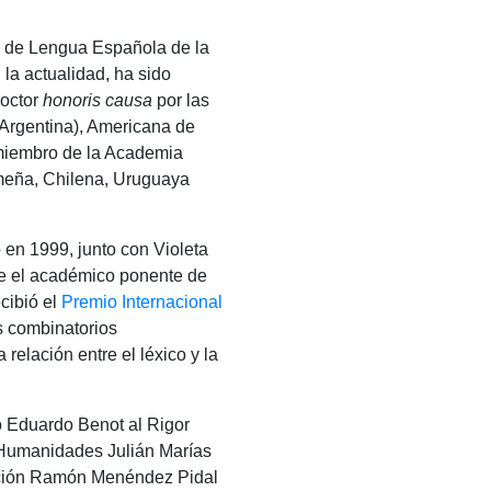
co de Lengua Española de la
la actualidad, ha sido
Doctor
honoris causa
por las
(Argentina), Americana de
 miembro de la Academia
meña, Chilena, Uruguaya
ó en 1999, junto con Violeta
e el académico ponente de
cibió el
Premio Internacional
s combinatorios
relación entre el léxico y la
io Eduardo Benot al Rigor
n Humanidades Julián Marías
ación Ramón Menéndez Pidal