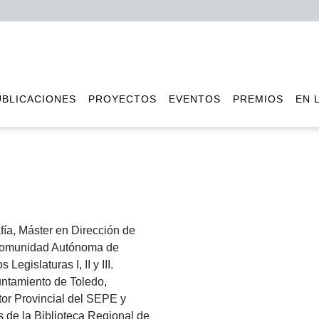
UBLICACIONES
PROYECTOS
EVENTOS
PREMIOS
EN 
fía, Máster en Dirección de
 Comunidad Autónoma de
egislaturas I, II y III.
untamiento de Toledo,
tor Provincial del SEPE y
 de la Biblioteca Regional de