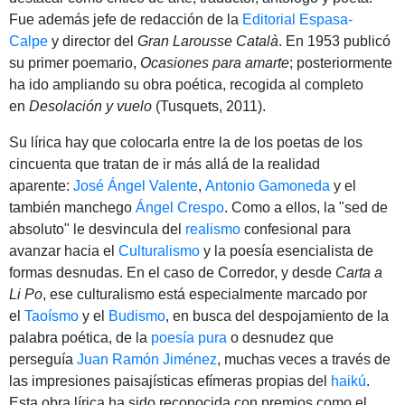
Fue además jefe de redacción de la
Editorial Espasa-
Calpe
y director del
Gran Larousse Català
. En 1953 publicó
su primer poemario,
Ocasiones para amarte
; posteriormente
ha ido ampliando su obra poética, recogida al completo
en
Desolación y vuelo
(Tusquets, 2011).
Su lírica hay que colocarla entre la de los poetas de los
cincuenta que tratan de ir más allá de la realidad
aparente:
José Ángel Valente
,
Antonio Gamoneda
y el
también manchego
Ángel Crespo
. Como a ellos, la "sed de
absoluto" le desvincula del
realismo
confesional para
avanzar hacia el
Culturalismo
y la poesía esencialista de
formas desnudas. En el caso de Corredor, y desde
Carta a
Li Po
, ese culturalismo está especialmente marcado por
el
Taoísmo
y el
Budismo
, en busca del despojamiento de la
palabra poética, de la
poesía pura
o desnudez que
perseguía
Juan Ramón Jiménez
, muchas veces a través de
las impresiones paisajísticas efímeras propias del
haikú
.
Esta obra lírica ha sido reconocida con premios como el