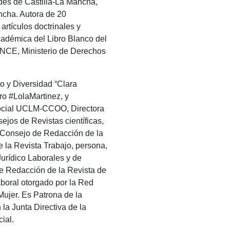
des de Castilla-La Mancha,
ancha. Autora de 20
rtículos doctrinales y
cadémica del Libro Blanco del
ONCE, Ministerio de Derechos
o y Diversidad “Clara
ro #LolaMartinez, y
Social UCLM-CCOO, Directora
os de Revistas científicas,
, Consejo de Redacción de la
e la Revista Trabajo, persona,
urídico Laborales y de
e Redacción de la Revista de
boral otorgado por la Red
Mujer. Es Patrona de la
la Junta Directiva de la
ial.