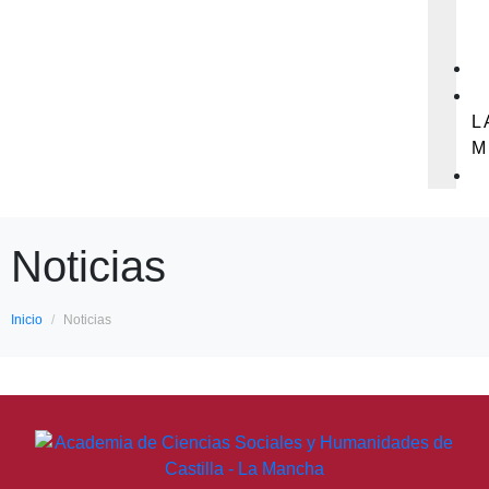
L
M
Noticias
Inicio
Noticias