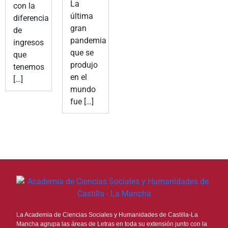
La
con la
última
diferencia
gran
de
pandemia
ingresos
que se
que
produjo
tenemos
en el
[…]
mundo
fue […]
La Academia de Ciencias Sociales y Humanidades de Castilla-La
Mancha agrupa las áreas de Letras en toda su extensión junto con la