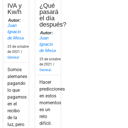
IVA y
¿Qué
Kw/h
pasará
el día
Autor:
después?
Juan
Ignacio
Autor:
de Mesa
Juan
Ignacio
25 de octubre
de Mesa
de 2021 /
General
25 de octubre
de 2021 /
Somos
General
alemanes
Hacer
pagando
predicciones
lo que
en estos
pagamos
momentos
en el
es un
recibo
reto
de la
difícil.
luz, pero