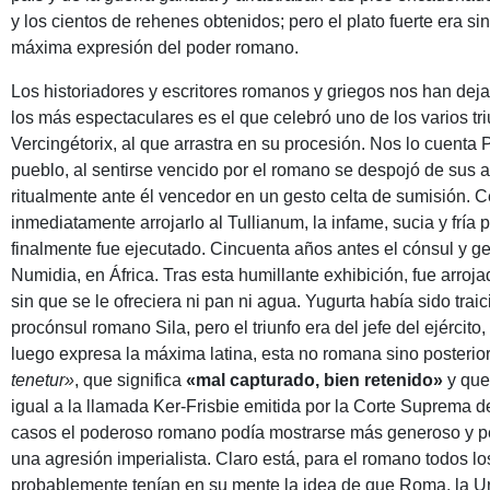
y los cientos de rehenes obtenidos; pero el plato fuerte era s
máxima expresión del poder romano.
Los historiadores y escritores romanos y griegos nos han deja
los más espectaculares es el que celebró uno de los varios tri
Vercingétorix, al que arrastra en su procesión. Nos lo cuenta P
pueblo, al sentirse vencido por el romano se despojó de sus a
ritualmente ante él vencedor en un gesto celta de sumisión. C
inmediatamente arrojarlo al Tullianum, la infame, sucia y frí
finalmente fue ejecutado. Cincuenta años antes el cónsul y ge
Numidia, en África. Tras esta humillante exhibición, fue arro
sin que se le ofreciera ni pan ni agua. Yugurta había sido tra
procónsul romano Sila, pero el triunfo era del jefe del ejércit
luego expresa la máxima latina, esta no romana sino posterior
tenetur»
, que significa
«mal capturado, bien retenido»
y que 
igual a la llamada Ker-Frisbie emitida por la Corte Suprema 
casos el poderoso romano podía mostrarse más generoso y pe
una agresión imperialista. Claro está, para el romano todos lo
probablemente tenían en su mente la idea de que Roma, la Ur