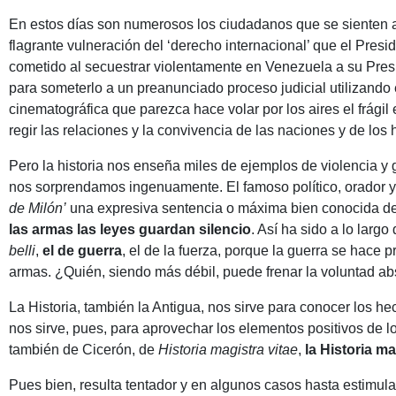
En estos días son numerosos los ciudadanos que se sienten a
flagrante vulneración del ‘derecho internacional’ que el Pre
cometido al secuestrar violentamente en Venezuela a su Pres
para someterlo a un preanunciado proceso judicial utilizando 
cinematográfica que parezca hace volar por los aires el frág
regir las relaciones y la convivencia de las naciones y de lo
Pero la historia nos enseña miles de ejemplos de violencia y
nos sorprendamos ingenuamente. El famoso político, orador 
de Milón’
una expresiva sentencia o máxima bien conocida d
las armas las leyes guardan silencio
. Así ha sido a lo largo
belli
,
el de guerra
, el de la fuerza, porque la guerra se hace 
armas. ¿Quién, siendo más débil, puede frenar la voluntad ab
La Historia, también la Antigua, nos sirve para conocer los h
nos sirve, pues, para aprovechar los elementos positivos de lo 
también de Cicerón, de
Historia magistra vitae
,
la Historia ma
Pues bien, resulta tentador y en algunos casos hasta estimul