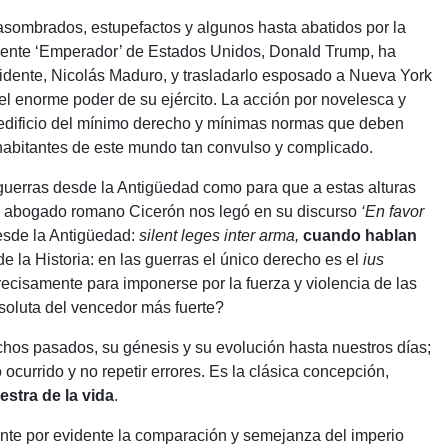
sombrados, estupefactos y algunos hasta abatidos por la
sidente ‘Emperador’ de Estados Unidos, Donald Trump, ha
idente, Nicolás Maduro, y trasladarlo esposado a Nueva York
el enorme poder de su ejército. La acción por novelesca y
il edificio del mínimo derecho y mínimas normas que deben
s habitantes de este mundo tan convulso y complicado.
 guerras desde la Antigüedad como para que a estas alturas
y abogado romano Cicerón nos legó en su discurso
‘En favor
esde la Antigüedad:
silent leges inter arma,
cuando hablan
 de la Historia: en las guerras el único derecho es el
ius
precisamente para imponerse por la fuerza y violencia de las
soluta del vencedor más fuerte?
echos pasados, su génesis y su evolución hasta nuestros días;
ocurrido y no repetir errores. Es la clásica concepción,
estra de la vida
.
ante por evidente la comparación y semejanza del imperio