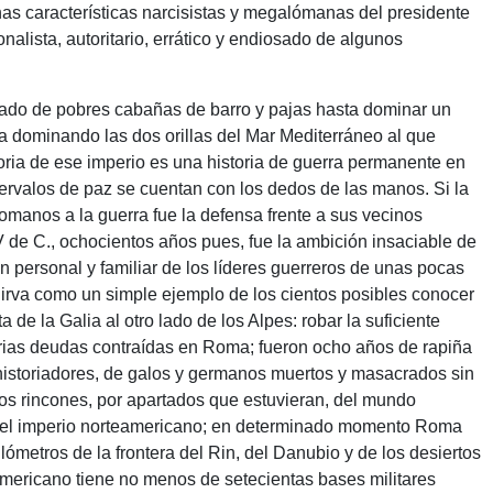
as características narcisistas y megalómanas del presidente
lista, autoritario, errático y endiosado de algunos
lado de pobres cabañas de barro y pajas hasta dominar un
ia dominando las dos orillas del Mar Mediterráneo al que
toria de ese imperio es una historia de guerra permanente en
ntervalos de paz se cuentan con los dedos de las manos. Si la
s romanos a la guerra fue la defensa frente a sus vecinos
l V de C., ochocientos años pues, fue la ambición insaciable de
ón personal y familiar de los líderes guerreros de unas pocas
 Sirva como un simple ejemplo de los cientos posibles conocer
a de la Galia al otro lado de los Alpes: robar la suficiente
narias deudas contraídas en Roma; fueron ocho años de rapiña
s historiadores, de galos y germanos muertos y masacrados sin
 los rincones, por apartados que estuvieran, del mundo
e el imperio norteamericano; en determinado momento Roma
lómetros de la frontera del Rin, del Danubio y de los desiertos
americano tiene no menos de setecientas bases militares