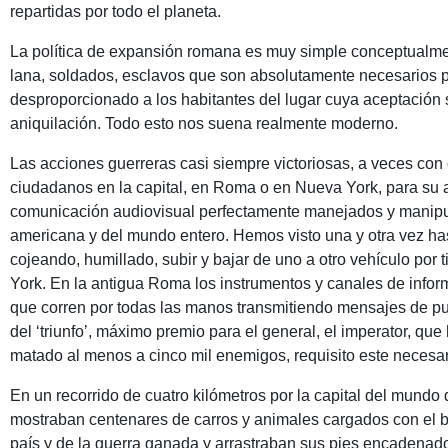
repartidas por todo el planeta.
La política de expansión romana es muy simple conceptualment
lana, soldados, esclavos que son absolutamente necesarios p
desproporcionado a los habitantes del lugar cuya aceptación
aniquilación. Todo esto nos suena realmente moderno.
Las acciones guerreras casi siempre victoriosas, a veces co
ciudadanos en la capital, en Roma o en Nueva York, para su a
comunicación audiovisual perfectamente manejados y manipul
americana y del mundo entero. Hemos visto una y otra vez ha
cojeando, humillado, subir y bajar de uno a otro vehículo por 
York. En la antigua Roma los instrumentos y canales de infor
que corren por todas las manos transmitiendo mensajes de pu
del ‘triunfo’, máximo premio para el general, el imperator, q
matado al menos a cinco mil enemigos, requisito este necesar
En un recorrido de cuatro kilómetros por la capital del mundo
mostraban centenares de carros y animales cargados con el bot
país y de la guerra ganada y arrastraban sus pies encadenad