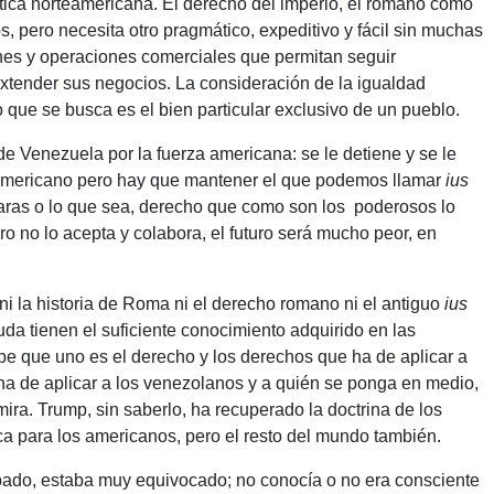
tica norteamericana. El derecho del imperio, el romano como
 pero necesita otro pragmático, expeditivo y fácil sin muchas
nes y operaciones comerciales que permitan seguir
extender sus negocios. La consideración de la igualdad
o que se busca es el bien particular exclusivo de un pueblo.
de Venezuela por la fuerza americana: se le detiene y se le
americano pero hay que mantener el que podemos llamar
ius
 raras o lo que sea, derecho que como son los poderosos lo
ero no lo acepta y colabora, el futuro será mucho peor, en
i la historia de Roma ni el derecho romano ni el antiguo
ius
da tienen el suficiente conocimiento adquirido en las
be que uno es el derecho y los derechos que ha de aplicar a
ha de aplicar a los venezolanos y a quién se ponga en medio,
ira. Trump, sin saberlo, ha recuperado la doctrina de los
ca para los americanos, pero el resto del mundo también.
abado, estaba muy equivocado; no conocía o no era consciente