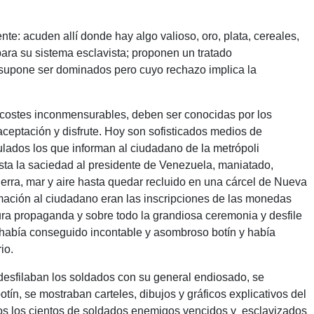
e: acuden allí donde hay algo valioso, oro, plata, cereales,
ara su sistema esclavista; proponen un tratado
 supone ser dominados pero cuyo rechazo implica la
n costes inconmensurables, deben ser conocidas por los
ceptación y disfrute. Hoy son sofisticados medios de
ados los que informan al ciudadano de la metrópoli
sta la saciedad al presidente de Venezuela, maniatado,
tierra, mar y aire hasta quedar recluido en una cárcel de Nueva
mación al ciudadano eran las inscripciones de las monedas
ra propaganda y sobre todo la grandiosa ceremonia y desfile
ue había conseguido incontable y asombroso botín y había
io.
 desfilaban los soldados con su general endiosado, se
ín, se mostraban carteles, dibujos y gráficos explicativos del
os los cientos de soldados enemigos vencidos y esclavizados