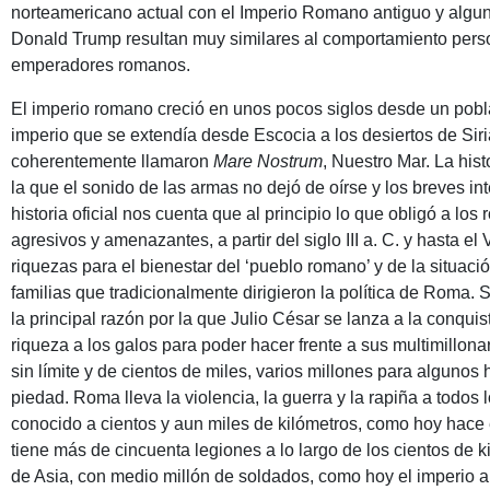
norteamericano actual con el Imperio Romano antiguo y algun
Donald Trump resultan muy similares al comportamiento persona
emperadores romanos.
El imperio romano creció en unos pocos siglos desde un pob
imperio que se extendía desde Escocia a los desiertos de Sir
coherentemente llamaron
Mare Nostrum
, Nuestro Mar. La his
la que el sonido de las armas no dejó de oírse y los breves i
historia oficial nos cuenta que al principio lo que obligó a lo
agresivos y amenazantes, a partir del siglo III a. C. y hasta e
riquezas para el bienestar del ‘pueblo romano’ y de la situaci
familias que tradicionalmente dirigieron la política de Roma.
la principal razón por la que Julio César se lanza a la conquist
riqueza a los galos para poder hacer frente a sus multimillo
sin límite y de cientos de miles, varios millones para alguno
piedad. Roma lleva la violencia, la guerra y la rapiña a todos
conocido a cientos y aun miles de kilómetros, como hoy hac
tiene más de cincuenta legiones a lo largo de los cientos de ki
de Asia, con medio millón de soldados, como hoy el imperio 