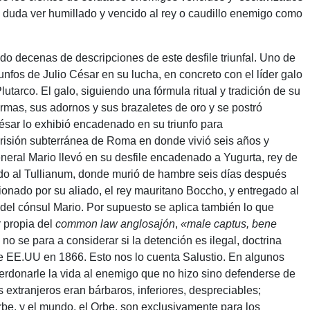
in duda ver humillado y vencido al rey o caudillo enemigo como
do decenas de descripciones de este desfile triunfal. Uno de
unfos de Julio César en su lucha, en concreto con el líder galo
lutarco. El galo, siguiendo una fórmula ritual y tradición de su
rmas, sus adornos y sus brazaletes de oro y se postró
ésar lo exhibió encadenado en su triunfo para
a prisión subterránea de Roma en donde vivió seis años y
neral Mario llevó en su desfile encadenado a Yugurta, rey de
jado al Tullianum, donde murió de hambre seis días después
icionado por su aliado, el rey mauritano Boccho, y entregado al
o, del cónsul Mario. Por supuesto se aplica también lo que
 propia del
common law anglosajón
,
«male captus, bene
no se para a considerar si la detención es ilegal, doctrina
de EE.UU en 1866. Esto nos lo cuenta Salustio. En algunos
rdonarle la vida al enemigo que no hizo sino defenderse de
s extranjeros eran bárbaros, inferiores, despreciables;
be, y el mundo, el Orbe, son exclusivamente para los