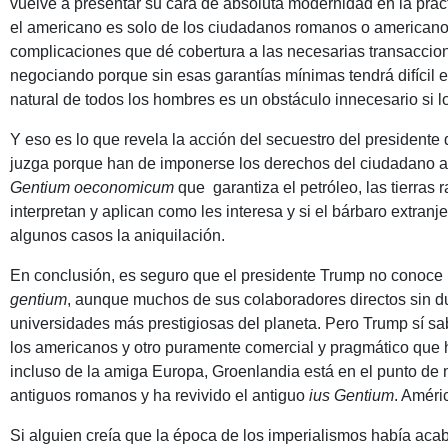
vuelve a presentar su cara de absoluta modernidad en la prác
el americano es solo de los ciudadanos romanos o americanos,
complicaciones que dé cobertura a las necesarias transaccio
negociando porque sin esas garantías mínimas tendrá difícil 
natural de todos los hombres es un obstáculo innecesario si l
Y eso es lo que revela la acción del secuestro del presidente 
juzga porque han de imponerse los derechos del ciudadano 
Gentium oeconomicum
que garantiza el petróleo, las tierras
interpretan y aplican como les interesa y si el bárbaro extranj
algunos casos la aniquilación.
En conclusión, es seguro que el presidente Trump no conoce n
gentium
, aunque muchos de sus colaboradores directos sin du
universidades más prestigiosas del planeta. Pero Trump sí sa
los americanos y otro puramente comercial y pragmático que 
incluso de la amiga Europa, Groenlandia está en el punto de m
antiguos romanos y ha revivido el antiguo
ius Gentium
. Améri
Si alguien creía que la época de los imperialismos había ac