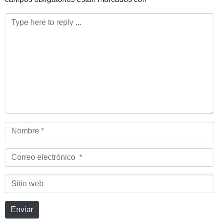
Comentario
*
Nombre
*
Correo
electrónico
*
Sitio
web
Enviar