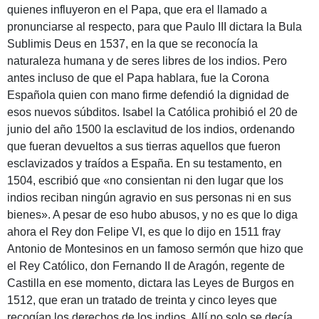
quienes influyeron en el Papa, que era el llamado a
pronunciarse al respecto, para que Paulo III dictara la Bula
Sublimis Deus en 1537, en la que se reconocía la
naturaleza humana y de seres libres de los indios. Pero
antes incluso de que el Papa hablara, fue la Corona
Española quien con mano firme defendió la dignidad de
esos nuevos súbditos. Isabel la Católica prohibió el 20 de
junio del año 1500 la esclavitud de los indios, ordenando
que fueran devueltos a sus tierras aquellos que fueron
esclavizados y traídos a España. En su testamento, en
1504, escribió que «no consientan ni den lugar que los
indios reciban ningún agravio en sus personas ni en sus
bienes». A pesar de eso hubo abusos, y no es que lo diga
ahora el Rey don Felipe VI, es que lo dijo en 1511 fray
Antonio de Montesinos en un famoso sermón que hizo que
el Rey Católico, don Fernando II de Aragón, regente de
Castilla en ese momento, dictara las Leyes de Burgos en
1512, que eran un tratado de treinta y cinco leyes que
recogían los derechos de los indios. Allí no solo se decía