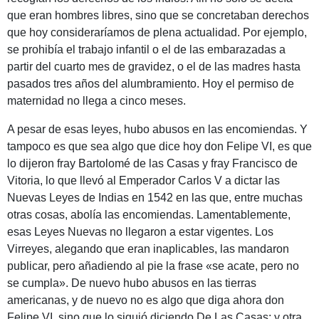
que eran hombres libres, sino que se concretaban derechos
que hoy consideraríamos de plena actualidad. Por ejemplo,
se prohibía el trabajo infantil o el de las embarazadas a
partir del cuarto mes de gravidez, o el de las madres hasta
pasados tres años del alumbramiento. Hoy el permiso de
maternidad no llega a cinco meses.
A pesar de esas leyes, hubo abusos en las encomiendas. Y
tampoco es que sea algo que dice hoy don Felipe VI, es que
lo dijeron fray Bartolomé de las Casas y fray Francisco de
Vitoria, lo que llevó al Emperador Carlos V a dictar las
Nuevas Leyes de Indias en 1542 en las que, entre muchas
otras cosas, abolía las encomiendas. Lamentablemente,
esas Leyes Nuevas no llegaron a estar vigentes. Los
Virreyes, alegando que eran inaplicables, las mandaron
publicar, pero añadiendo al pie la frase «se acate, pero no
se cumpla». De nuevo hubo abusos en las tierras
americanas, y de nuevo no es algo que diga ahora don
Felipe VI, sino que lo siguió diciendo De Las Casas; y otra