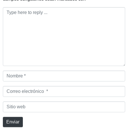
Comentario
*
Nombre
*
Correo
electrónico
*
Sitio
web
Enviar