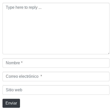
Comentario
*
Nombre
*
Correo
electrónico
*
Sitio
web
Enviar