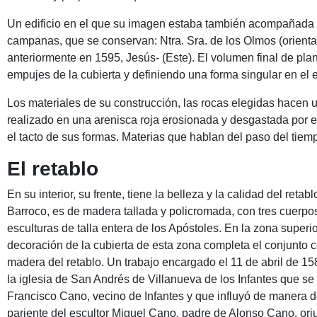
Un edificio en el que su imagen estaba también acompañada de
campanas, que se conservan: Ntra. Sra. de los Olmos (orientad
anteriormente en 1595, Jesús- (Este). El volumen final de pla
empujes de la cubierta y definiendo una forma singular en el e
Los materiales de su construcción, las rocas elegidas hacen un
realizado en una arenisca roja erosionada y desgastada por 
el tacto de sus formas. Materias que hablan del paso del tiempo
El retablo
En su interior, su frente, tiene la belleza y la calidad del ret
Barroco, es de madera tallada y policromada, con tres cuerpos 
esculturas de talla entera de los Apóstoles. En la zona super
decoración de la cubierta de esta zona completa el conjunto c
madera del retablo. Un trabajo encargado el 11 de abril de 158
la iglesia de San Andrés de Villanueva de los Infantes que s
Francisco Cano, vecino de Infantes y que influyó de manera d
pariente del escultor Miguel Cano, padre de Alonso Cano, o