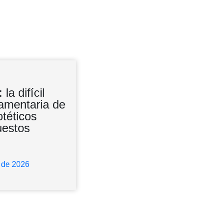
a difícil
Leyenda negra
lamentaria de
otéticos
uestos
19 de junio de 2026
o de 2026