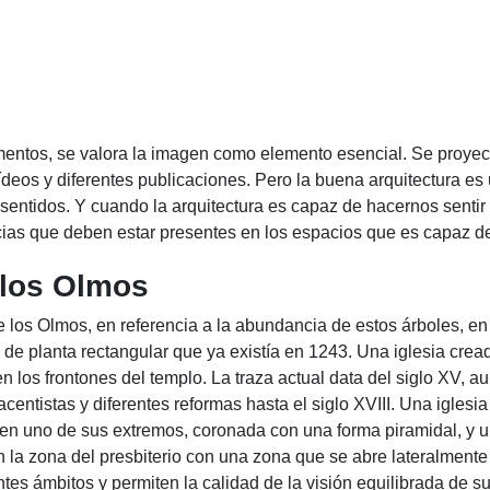
mentos, se valora la imagen como elemento esencial. Se proyec
vídeos y diferentes publicaciones. Pero la buena arquitectura es 
 sentidos. Y cuando la arquitectura es capaz de hacernos sentir
as que deben estar presentes en los espacios que es capaz de
 los Olmos
de los Olmos, en referencia a la abundancia de estos árboles, e
 de planta rectangular que ya existía en 1243. Una iglesia crea
n los frontones del templo. La traza actual data del siglo XV, 
acentistas y diferentes reformas hasta el siglo XVIII. Una iglesi
 en uno de sus extremos, coronada con una forma piramidal, y 
 la zona del presbiterio con una zona que se abre lateralment
es ámbitos y permiten la calidad de la visión equilibrada de su 