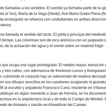
 llamadas a los sentidos. El sonido ya formaba parte de la igle
a al Sur), María de la Vega (Oeste), Ave María Gratia Plena (No
nta rectangular se refuerza con contrafuertes en ambas direccio
xterior.
a llamada al sentido del tacto. El pórtico principal del mediodí
el tiempo. Las columnas son de roca arenisca con un jaspeado 
, de la actuación del agua y el viento sobre un material frágil.
ablo que ocupa ese lugar privilegiado. El retablo mayor, transició
y tres calles, con alternancia de frontones curvos y triangulare
ior, cubriendo el conjunto hay un artesonado de madera decorada
on sus dibujos sencillos en los casetones acogiendo la grandeza
9 al escultor y arquitecto Francisco Cano, residente en Villanu
e atribuyó en algún momento a Juan de Herrera, se ha document
ecisiva en la arquitectura local y de todo el Campo de Montiel
riundo de Almagro y nacido en Almodóvar del Campo.