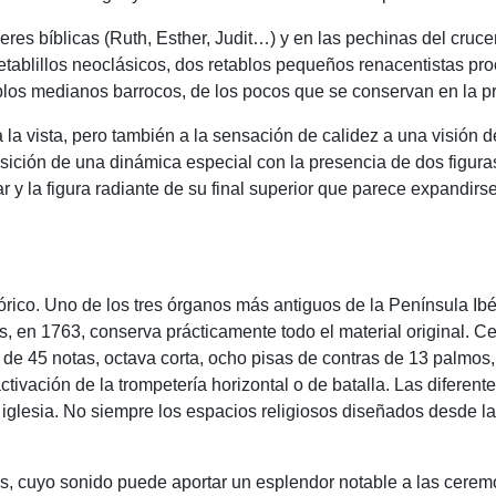
eres bíblicas (Ruth, Esther, Judit…) y en las pechinas del cruc
etablillos neoclásicos, dos retablos pequeños renacentistas pr
ablos medianos barrocos, de los pocos que se conservan en la pr
la vista, pero también a la sensación de calidez a una visión de
sición de una dinámica especial con la presencia de dos figura
ar y la figura radiante de su final superior que parece expandirse
órico. Uno de los tres órganos más antiguos de la Península Ib
en 1763, conserva prácticamente todo el material original. Ce
 de 45 notas, octava corta, ocho pisas de contras de 13 palmos,
 activación de la trompetería horizontal o de batalla. Las diferen
 iglesia. No siempre los espacios religiosos diseñados desde l
os, cuyo sonido puede aportar un esplendor notable a las cerem