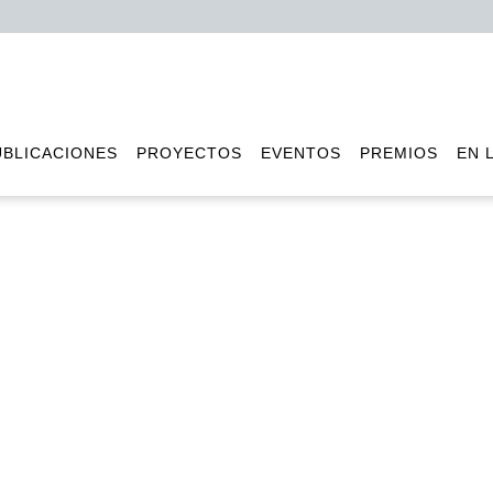
UBLICACIONES
PROYECTOS
EVENTOS
PREMIOS
EN 
órgano de Torre de Juan 
Publicado por Diego Peris
el 26 de septiembre de 2023