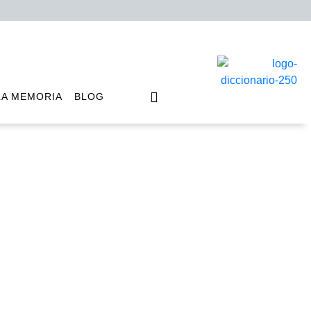
LA MEMORIA
BLOG
 las renovables para no
 Putin