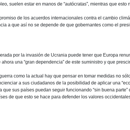
óleo, suelen estar en manos de “autócratas”, mientras que esto n
promiso de los acuerdos internacionales contra el cambio climá
ncia a que así no se depende de que gobernantes como el presi
nerada por la invasión de Ucrania puede tener que Europa renu
e ahora una “gran dependencia” de este suministro y que presci
 guerra como la actual hay que pensar en tomar medidas no sólo
cienciar a sus ciudadanos de la posibilidad de aplicar una “ec
 que sus países puedan seguir funcionando “sin buena parte” d
aíses de que esto se hace para defender los valores occidentale