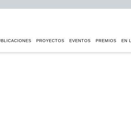
UBLICACIONES
PROYECTOS
EVENTOS
PREMIOS
EN 
e que España apueste por
der de "autócratas" como
Publicado por José Juan Ruiz
el 8 de marzo de 2022