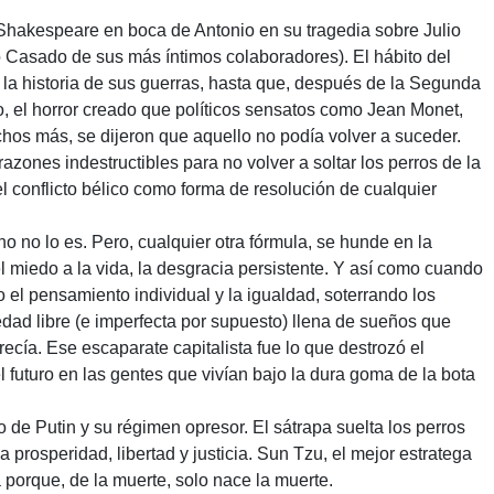
ce Shakespeare en boca de Antonio en su tragedia sobre Julio
o Casado de sus más íntimos colaboradores). El hábito del
a la historia de sus guerras, hasta que, después de la Segunda
to, el horror creado que políticos sensatos como Jean Monet,
hos más, se dijeron que aquello no podía volver a suceder.
nes indestructibles para no volver a soltar los perros de la
l conflicto bélico como forma de resolución de cualquier
 no lo es. Pero, cualquier otra fórmula, se hunde en la
el miedo a la vida, la desgracia persistente. Y así como cuando
o el pensamiento individual y la igualdad, soterrando los
dad libre (e imperfecta por supuesto) llena de sueños que
recía. Ese escaparate capitalista fue lo que destrozó el
l futuro en las gentes que vivían bajo la dura goma de la bota
o de Putin y su régimen opresor. El sátrapa suelta los perros
prosperidad, libertad y justicia. Sun Tzu, el mejor estratega
a porque, de la muerte, solo nace la muerte.