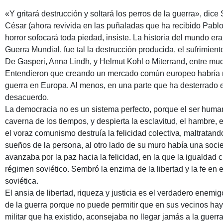
«Y gritará destrucción y soltará los perros de la guerra», di
César (ahora revivida en las puñaladas que ha recibido Pabl
horror sofocará toda piedad, insiste. La historia del mundo er
Guerra Mundial, fue tal la destrucción producida, el sufrimien
De Gasperi, Anna Lindh, y Helmut Kohl o Miterrand, entre muc
Entendieron que creando un mercado común europeo habría razo
guerra en Europa. Al menos, en una parte que ha desterrado e
desacuerdo.
La democracia no es un sistema perfecto, porque el ser humano
caverna de los tiempos, y despierta la esclavitud, el hambre, 
el voraz comunismo destruía la felicidad colectiva, maltratand
sueños de la persona, al otro lado de su muro había una socie
avanzaba por la paz hacia la felicidad, en la que la igualdad c
régimen soviético. Sembró la enzima de la libertad y la fe en e
soviética.
El ansia de libertad, riqueza y justicia es el verdadero enemig
de la guerra porque no puede permitir que en sus vecinos haya 
militar que ha existido, aconsejaba no llegar jamás a la guerr