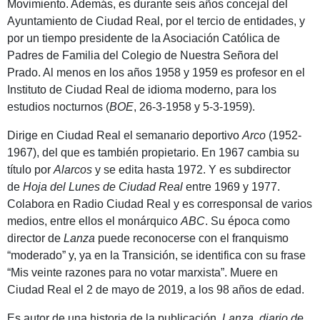
Movimiento. Además, es durante seis años concejal del
Ayuntamiento de Ciudad Real, por el tercio de entidades, y
por un tiempo presidente de la Asociación Católica de
Padres de Familia del Colegio de Nuestra Señora del
Prado. Al menos en los años 1958 y 1959 es profesor en el
Instituto de Ciudad Real de idioma moderno, para los
estudios nocturnos (
BOE
, 26-3-1958 y 5-3-1959).
Dirige en Ciudad Real el semanario deportivo
Arco
(1952-
1967), del que es también propietario. En 1967 cambia su
título por
Alarcos
y se edita hasta 1972. Y es subdirector
de
Hoja del Lunes de Ciudad Real
entre 1969 y 1977.
Colabora en Radio Ciudad Real y es corresponsal de varios
medios, entre ellos el monárquico
ABC
. Su época como
director de
Lanza
puede reconocerse con el franquismo
“moderado” y, ya en la Transición, se identifica con su frase
“Mis veinte razones para no votar marxista”. Muere en
Ciudad Real el 2 de mayo de 2019, a los 98 años de edad.
Es autor de una historia de la publicación,
Lanza, diario de